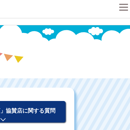
tog
nav
店」協賛店に関する質問