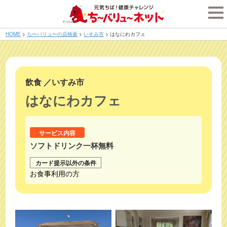
tog
nav
HOME
>
ち〜バリュ〜の店検索
>
いすみ市
>
はなにわカフェ
飲食
／
いすみ市
はなにわカフェ
サービス内容
ソフトドリンク一杯無料
カード提示以外の条件
お食事利用の方