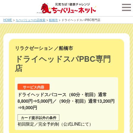
tog
nav
HOME
>
ち〜バリュ〜の店検索
>
船橋市
>
ドライヘッドスパPBC専門店
リラクゼーション
／
船橋市
ドライヘッドスパPBC専門
店
サービス内容
ドライヘッドスパコース（60分・初回）通常
8,800円⇒5,000円／（90分・初回）通常13,200円
⇒9,000円
カード提示以外の条件
初回限定／完全予約制（公式LINEにて）