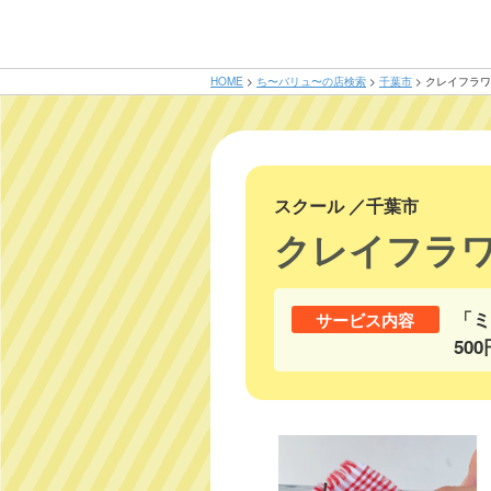
HOME
>
ち〜バリュ〜の店検索
>
千葉市
>
クレイフラワー
スクール
／
千葉市
クレイフラワ
「ミ
サービス内容
50