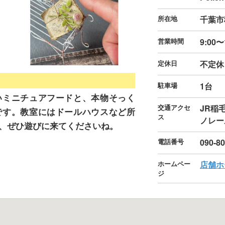
所在地
千葉市
営業時間
9:00〜
定休日
不定休
駐車場
1台
いミニチュアフードと、本物そっく
交通アクセ
JR稲
です。教室にはドールハウスなど所
ス
ノレー
、ぜひ遊びに来てくださいね。
電話番号
090-8
ホームペー
店舗ホ
ジ