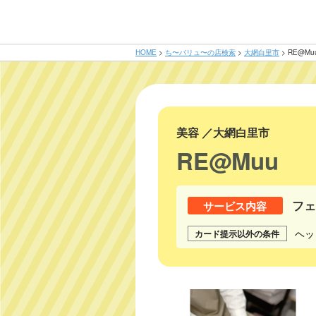
HOME
>
ち〜バリュ〜の店検索
>
大網白里市
>
RE@Mu
美容
／
大網白里市
RE@Muu
フ
サービス内容
ヘッ
カード提示以外の条件