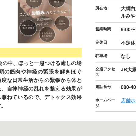
所在地
大網白
ルみや
営業時間
9:00〜
定休日
不定休
駐車場
なし
社会の中、ほっと一息つける癒しの場
交通アクセ
JR大
頭の筋肉や神経の緊張を解きほぐ
ス
過度な日常生活からの緊張から体と
電話番号
080-4
上、自律神経の乱れを整える効果が
も兼ねているので、デトックス効果
ホームペー
店舗ホ
す。
ジ