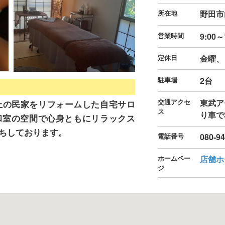
所在地
野田市山
営業時間
9:00～
定休日
金曜、
駐車場
2台
交通アクセ
東武ア
上の民家をリフォームした自宅サロ
ス
り車で
和室の空間で心身ともにリラックス
ちしております。
電話番号
080-9
ホームペー
店舗ホ
ジ