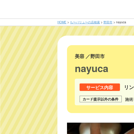
HOME
>
ち〜バリュ〜の店検索
>
野田市
>
nayuca
美容
／
野田市
nayuca
リ
サービス内容
施術
カード提示以外の条件