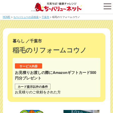
tog
nav
HOME
>
ち〜バリュ〜の店検索
>
千葉市
>
稲毛のリフォームコウノ
暮らし
／
千葉市
稲毛のリフォームコウノ
サービス内容
お見積りお渡しの際にAmazonギフトカード500
円分プレゼント
カード提示以外の条件
お見積りのご依頼をされた方