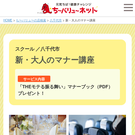
tog
nav
HOME
>
ち〜バリュ〜の店検索
>
八千代市
>
新・大人のマナー講座
スクール
／
八千代市
新・大人のマナー講座
サービス内容
「THEモテる振る舞い」マナーブック（PDF）
プレゼント！