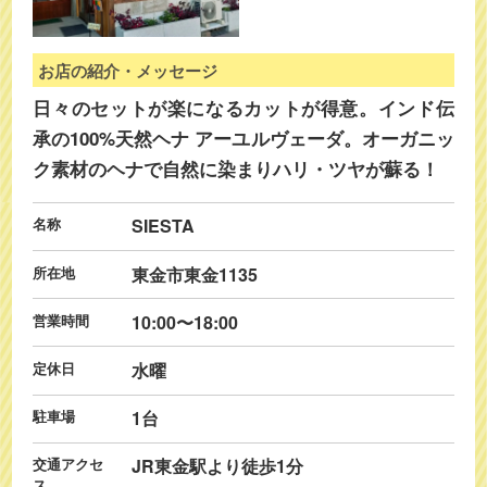
お店の紹介・メッセージ
日々のセットが楽になるカットが得意。インド伝
承の100%天然ヘナ アーユルヴェーダ。オーガニッ
ク素材のヘナで自然に染まりハリ・ツヤが蘇る！
名称
SIESTA
所在地
東金市東金1135
営業時間
10:00〜18:00
定休日
水曜
駐車場
1台
交通アクセ
JR東金駅より徒歩1分
ス