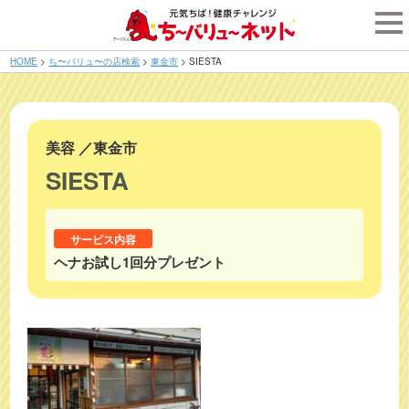
tog
nav
HOME
>
ち〜バリュ〜の店検索
>
東金市
>
SIESTA
美容
／
東金市
SIESTA
サービス内容
ヘナお試し1回分プレゼント