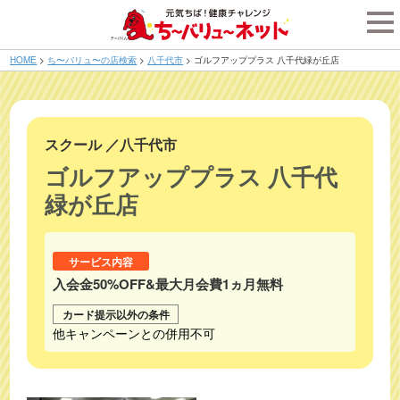
tog
nav
HOME
>
ち〜バリュ〜の店検索
>
八千代市
>
ゴルフアッププラス 八千代緑が丘店
スクール
／
八千代市
ゴルフアッププラス 八千代
緑が丘店
サービス内容
入会金50%OFF&最大月会費1ヵ月無料
カード提示以外の条件
他キャンペーンとの併用不可