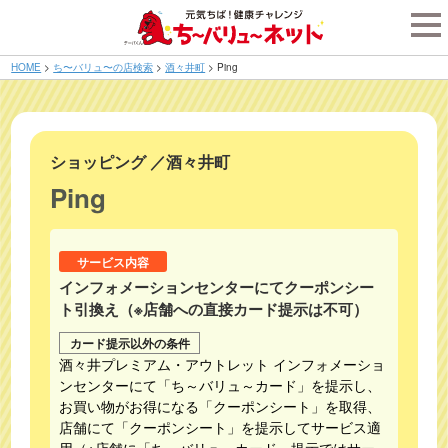
tog
nav
HOME
>
ち〜バリュ〜の店検索
>
酒々井町
>
Ping
ショッピング
／
酒々井町
Ping
サービス内容
インフォメーションセンターにてクーポンシー
ト引換え（※店舗への直接カード提示は不可）
カード提示以外の条件
酒々井プレミアム・アウトレット インフォメーショ
ンセンターにて「ち～バリュ～カード」を提示し、
お買い物がお得になる「クーポンシート」を取得、
店舗にて「クーポンシート」を提示してサービス適