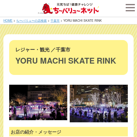
tog
nav
HOME
>
ち〜バリュ〜の店検索
>
千葉市
>
YORU MACHI SKATE RINK
レジャー・観光
／
千葉市
YORU MACHI SKATE RINK
お店の紹介・メッセージ