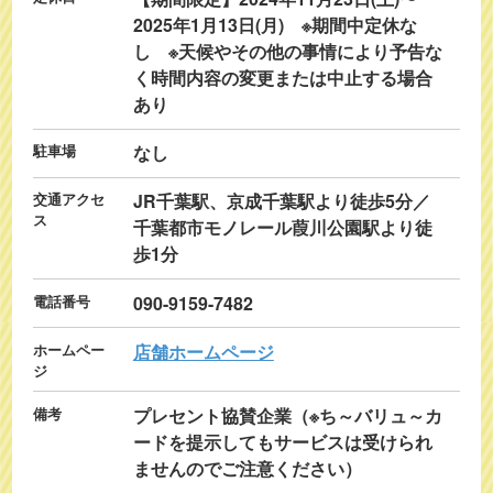
2025年1月13日(月) ※期間中定休な
し ※天候やその他の事情により予告な
く時間内容の変更または中止する場合
あり
駐車場
なし
交通アクセ
JR千葉駅、京成千葉駅より徒歩5分／
ス
千葉都市モノレール葭川公園駅より徒
歩1分
電話番号
090-9159-7482
ホームペー
店舗ホームページ
ジ
備考
プレセント協賛企業（※ち～バリュ～カ
ードを提示してもサービスは受けられ
ませんのでご注意ください）