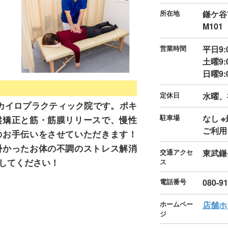
所在地
鎌ケ谷
M101
営業時間
平日9:
土曜9:
日曜9:
定休日
水曜、
カイロプラクティック院です。ポキ
駐車場
なし 
盤矯正と筋・筋膜リリースで、慢性
ご利用
のお手伝いをさせていただきます！
掛かったお体の不調のストレス解消
交通アクセ
東武鎌
してください！
ス
電話番号
080-9
ホームペー
店舗ホ
ジ