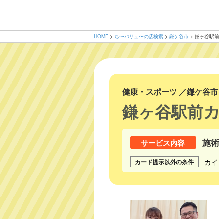
HOME
>
ち〜バリュ〜の店検索
>
鎌ケ谷市
>
鎌ヶ谷駅前
健康・スポーツ
／
鎌ケ谷市
鎌ヶ谷駅前
施術
サービス内容
カイ
カード提示以外の条件