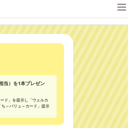
tog
nav
0円相当）を1本プレゼン
カード」を提示し「ウェルカ
「ち～バリュ～カード」提示