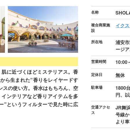
名称
SHOL
複合商業施
イクス
設
所在地
浦安市
ージア
営業時間
10:00
、肌に近づくほどミステリアス。香
定休日
無休
から生まれた”香りをレイヤードす
駐車場
180
ンスの使い方。香水はもちろん、空
円、以
・インテリアなど香りアイテムを多
ー”というフィルターで見た時に広
交通アクセ
JR舞
ス
号線か
より車