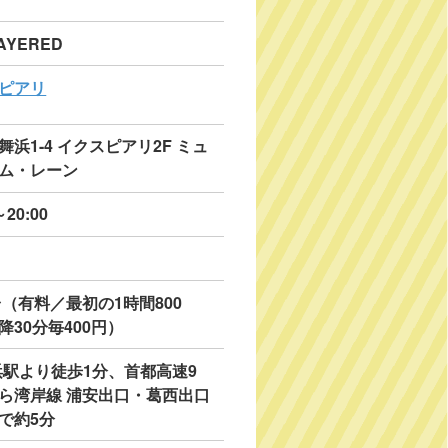
AYERED
ピアリ
舞浜1-4 イクスピアリ2F ミュ
ム・レーン
～20:00
0台（有料／最初の1時間800
降30分毎400円）
浜駅より徒歩1分、首都高速9
ら湾岸線 浦安出口・葛西出口
で約5分