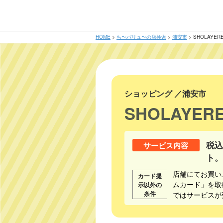
HOME
>
ち〜バリュ〜の店検索
>
浦安市
>
SHOLAYER
ショッピング
／
浦安市
SHOLAYER
税込
サービス内容
ト。
店舗にてお買い
カード提
ムカード」を取
示以外の
条件
ではサービスが