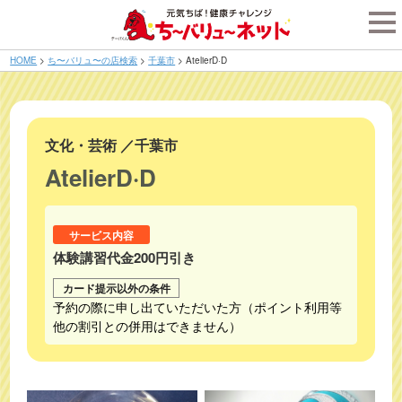
tog
nav
HOME
>
ち〜バリュ〜の店検索
>
千葉市
>
AtelierD·D
文化・芸術
／
千葉市
AtelierD·D
サービス内容
体験講習代金200円引き
カード提示以外の条件
予約の際に申し出ていただいた方（ポイント利用等
他の割引との併用はできません）