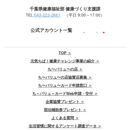
千葉県健康福祉部 健康づくり支援課
TEL:
043-223-2661
（平日 9:00～17:00）
公式アカウント一覧
TOP ＞
元気ちば！健康チャレンジ事業の紹介 ＞
ち〜バリュ〜の店 ＞
ち〜バリュ〜の店協賛店募集 ＞
ち〜バリュ〜カード申請窓口 ＞
ち～バリュ～カードWeb申請・交付 ＞
企業協賛プレゼント ＞
宿泊補助券プレゼント ＞
よくある質問 ＞
生活習慣に関するアンケート調査データ ＞