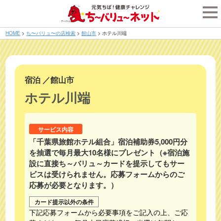
tog
nav
HOME
>
ち〜バリュ〜の店検索
>
館山市
>
ホテル川端
宿泊
／
館山市
ホテル川端
サービス内容
「千葉県旅館ホテル組合」宿泊補助券5,000円分
を抽選で毎月最大10名様にプレゼント（※宿泊施
設に直接ち～バリュ～カードを提示してもサー
ビスは受けられません。応募フォームからのご
応募が必要となります。）
カード提示以外の条件
下記応募フォームから必要事項をご記入の上、ご応