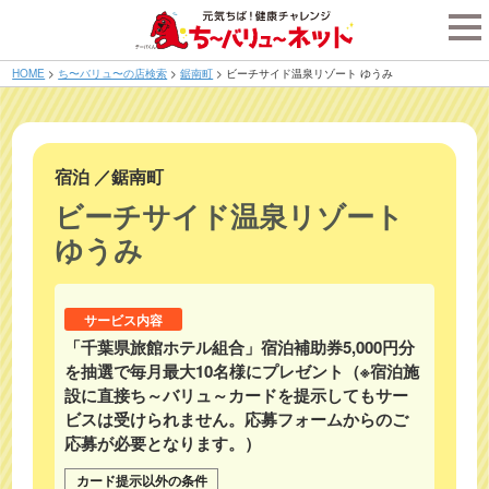
tog
nav
HOME
>
ち〜バリュ〜の店検索
>
鋸南町
>
ビーチサイド温泉リゾート ゆうみ
宿泊
／
鋸南町
ビーチサイド温泉リゾート
ゆうみ
サービス内容
「千葉県旅館ホテル組合」宿泊補助券5,000円分
を抽選で毎月最大10名様にプレゼント（※宿泊施
設に直接ち～バリュ～カードを提示してもサー
ビスは受けられません。応募フォームからのご
応募が必要となります。）
カード提示以外の条件