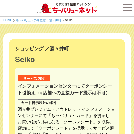
tog
nav
HOME
>
ち〜バリュ〜の店検索
>
酒々井町
>
Seiko
ショッピング
／
酒々井町
Seiko
サービス内容
インフォメーションセンターにてクーポンシー
ト引換え（※店舗への直接カード提示は不可）
カード提示以外の条件
酒々井プレミアム・アウトレット インフォメーショ
ンセンターにて「ち～バリュ～カード」を提示し、
お買い物がお得になる「クーポンシート」を取得、
店舗にて「クーポンシート」を提示してサービス適