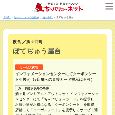
tog
nav
HOME
>
ち〜バリュ〜の店検索
>
酒々井町
>
ぼてぢゅう屋台
飲食
／
酒々井町
ぼてぢゅう屋台
サービス内容
インフォメーションセンターにてクーポンシー
ト引換え（※店舗への直接カード提示は不可）
カード提示以外の条件
酒々井プレミアム・アウトレット インフォメーショ
ンセンターにて「ち～バリュ～カード」を提示し、
お買い物がお得になる「クーポンシート」を取得、
店舗にて「クーポンシート」を提示してサービス適