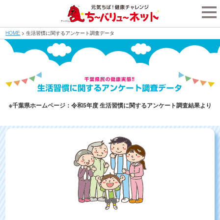
tog
nav
HOME
>
生活習慣に関するアンケート調査データ
※千葉県ホームページ：令和5年度 生活習慣に関するアンケート調査結果より