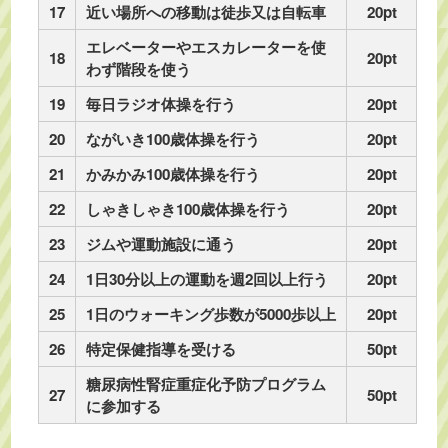
17
近い場所への移動は徒歩又は自転車
20pt
エレベーターやエスカレーターを使
18
20pt
わず階段を使う
19
毎日ラジオ体操を行う
20pt
20
ながいき100歳体操を行う
20pt
21
かみかみ100歳体操を行う
20pt
22
しゃきしゃき100歳体操を行う
20pt
23
ジムや運動施設に通う
20pt
24
1日30分以上の運動を週2回以上行う
20pt
25
1日のウォーキング歩数が5000歩以上
20pt
26
特定保健指導を受ける
50pt
糖尿病性腎症重症化予防プログラム
27
50pt
に参加する