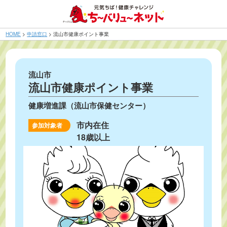
HOME
>
申請窓口
>
流山市健康ポイント事業
流山市
流山市健康ポイント事業
健康増進課（流山市保健センター）
市内在住
参加対象者
18歳以上