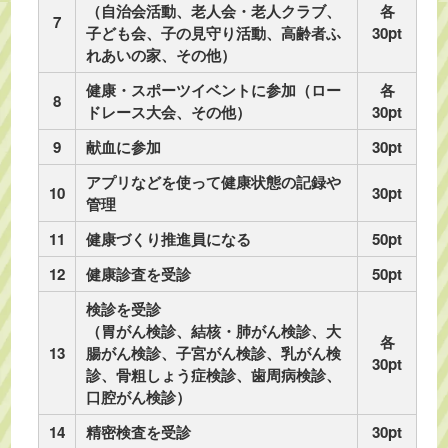
（自治会活動、老人会・老人クラブ、
各
7
子ども会、子の見守り活動、高齢者ふ
30pt
れあいの家、その他）
健康・スポーツイベントに参加（ロー
各
8
ドレース大会、その他）
30pt
9
献血に参加
30pt
アプリなどを使って健康状態の記録や
10
30pt
管理
11
健康づくり推進員になる
50pt
12
健康診査を受診
50pt
検診を受診
（胃がん検診、結核・肺がん検診、大
各
13
腸がん検診、子宮がん検診、乳がん検
30pt
診、骨粗しょう症検診、歯周病検診、
口腔がん検診）
14
精密検査を受診
30pt