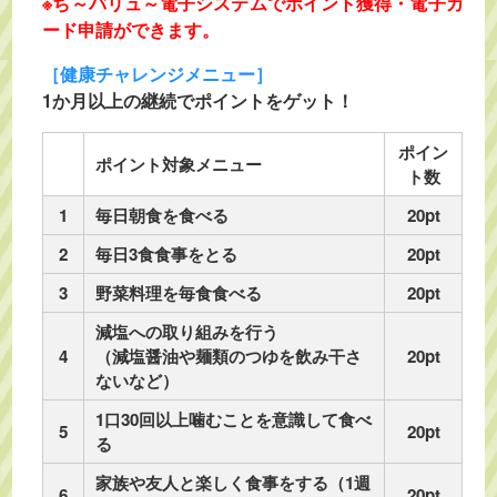
※ち～バリュ～電子システムでポイント獲得・電子カ
ード申請ができます。
［健康チャレンジメニュー］
1か月以上の継続でポイントをゲット！
ポイン
ポイント対象メニュー
ト数
1
毎日朝食を食べる
20pt
2
毎日3食食事をとる
20pt
3
野菜料理を毎食食べる
20pt
減塩への取り組みを行う
4
（減塩醤油や麺類のつゆを飲み干さ
20pt
ないなど）
1口30回以上噛むことを意識して食べ
5
20pt
る
家族や友人と楽しく食事をする（1週
6
20pt