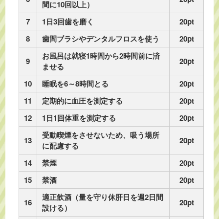
間に10回以上）
7
1日3回歯を磨く
20pt
8
歯間ブラシやデンタルフロスを使う
20pt
お風呂は就寝1時間から2時間前に済
9
20pt
ませる
10
睡眠を6～8時間とる
20pt
11
定期的に血圧を測定する
20pt
12
1日1回体重を測定する
20pt
受動喫煙をさせないため、吸う場所
13
20pt
に配慮する
14
禁煙
20pt
15
禁酒
20pt
適正飲酒（量を守り休肝日を週2日間
16
20pt
設ける）