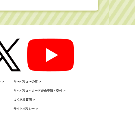
 ＞
ち〜バリュ〜の店 ＞
ち～バリュ～カードWeb申請・交付 ＞
よくある質問 ＞
サイトポリシー ＞