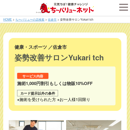
tog
nav
HOME
>
ち〜バリュ〜の店検索
>
佐倉市
>
姿勢改善サロンYukari tch
健康・スポーツ
／
佐倉市
姿勢改善サロンYukari tch
サービス内容
施術1,000円割引もしくは物販10%OFF
カード提示以外の条件
※施術を受けられた方 ※お一人様1回限り