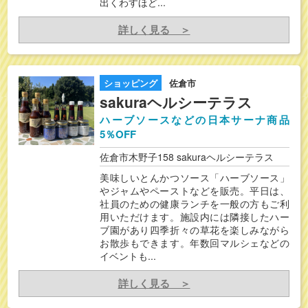
出くわすほど...
詳しく見る ＞
ショッピング
佐倉市
sakuraヘルシーテラス
ハーブソースなどの日本サーナ商品
5％OFF
佐倉市木野子158 sakuraヘルシーテラス
美味しいとんかつソース「ハーブソース」
やジャムやペーストなどを販売。平日は、
社員のための健康ランチを一般の方もご利
用いただけます。施設内には隣接したハー
ブ園があり四季折々の草花を楽しみながら
お散歩もできます。年数回マルシェなどの
イベントも...
詳しく見る ＞