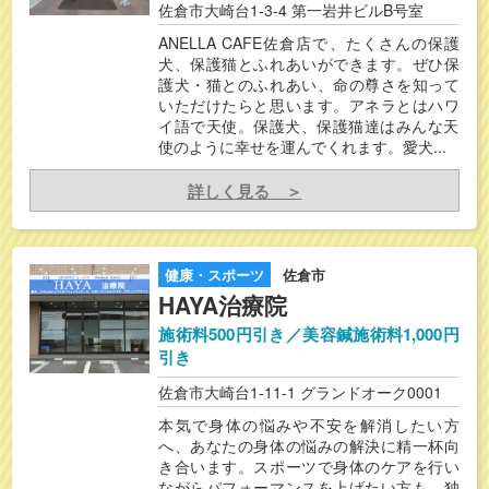
佐倉市大崎台1-3-4 第一岩井ビルB号室
ANELLA CAFE佐倉店で、たくさんの保護
犬、保護猫とふれあいができます。ぜひ保
護犬・猫とのふれあい、命の尊さを知って
いただけたらと思います。アネラとはハワ
イ語で天使。保護犬、保護猫達はみんな天
使のように幸せを運んでくれます。愛犬...
詳しく見る ＞
健康・スポーツ
佐倉市
HAYA治療院
施術料500円引き／美容鍼施術料1,000円
引き
佐倉市大崎台1-11-1 グランドオーク0001
本気で身体の悩みや不安を解消したい方
へ、あなたの身体の悩みの解決に精一杯向
き合います。スポーツで身体のケアを行い
ながらパフォーマンスを上げたい方も、独