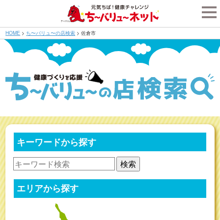
tog
nav
HOME
>
ち〜バリュ〜の店検索
>
佐倉市
キーワードから探す
検索
エリアから探す