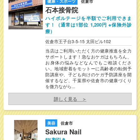
健康・スポーツ
佐倉市
石本接骨院
ハイボルテージを半額でご利用できま
す！（通常は1部位 1,200円 ※保険外診
療）
佐倉市王子台3-5-15 太田ビル102
当店はご利用いただく方の健康推進を全力
サポートします！急なおケガはもちろん、
お身体の悩みなどなんでもご相談くださ
い。地域密着をモットーに高齢者の転倒予
防講座や、子ども向けのケガ予防講座を開
催するなど、千葉県や佐倉市の健康づくり
を微力ながら...
詳しく見る ＞
美容
佐倉市
Sakura Nail
5%割引き