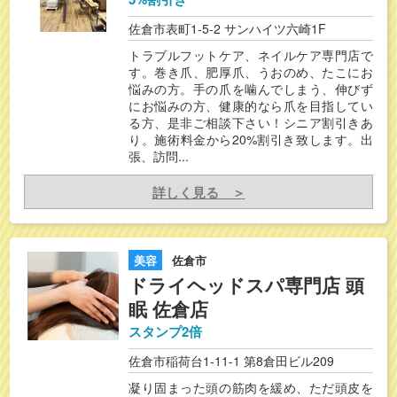
佐倉市表町1-5-2 サンハイツ六崎1F
トラブルフットケア、ネイルケア専門店で
す。巻き爪、肥厚爪、うおのめ、たこにお
悩みの方。手の爪を噛んでしまう、伸びず
にお悩みの方、健康的なら爪を目指してい
る方、是非ご相談下さい！シニア割引きあ
り。施術料金から20%割引き致します。出
張、訪問...
詳しく見る ＞
美容
佐倉市
ドライヘッドスパ専門店 頭
眠 佐倉店
スタンプ2倍
佐倉市稲荷台1-11-1 第8倉田ビル209
凝り固まった頭の筋肉を緩め、ただ頭皮を