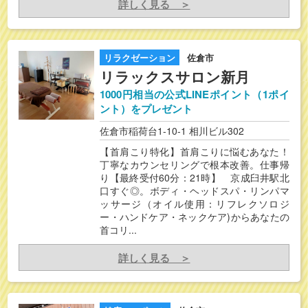
詳しく見る ＞
リラクゼーション
佐倉市
リラックスサロン新月
1000円相当の公式LINEポイント（1ポイ
ント）をプレゼント
佐倉市稲荷台1-10-1 相川ビル302
【首肩こり特化】首肩こりに悩むあなた！
丁寧なカウンセリングで根本改善。仕事帰
り【最終受付60分：21時】 京成臼井駅北
口すぐ◎。ボディ・ヘッドスパ・リンパマ
ッサージ（オイル使用：リフレクソロジ
ー・ハンドケア・ネックケア)からあなたの
首コリ...
詳しく見る ＞