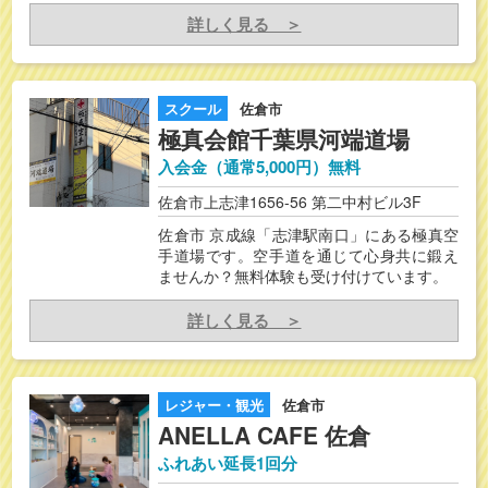
詳しく見る ＞
スクール
佐倉市
極真会館千葉県河端道場
入会金（通常5,000円）無料
佐倉市上志津1656-56 第二中村ビル3F
佐倉市 京成線「志津駅南口」にある極真空
手道場です。空手道を通じて心身共に鍛え
ませんか？無料体験も受け付けています。
詳しく見る ＞
レジャー・観光
佐倉市
ANELLA CAFE 佐倉
ふれあい延長1回分