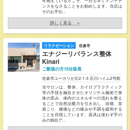
年抱えている方こそ、一日も早くメンテナ
ンスをなさることをお勧めします。当店は
そのお手伝...
詳しく見る ＞
リラクゼーション
佐倉市
エナジーリバランス整体
Kinari
ご新規の方15分延長
佐倉市ユーカリが丘2-1-3 石川ハイム2号館
当サロンは、整体、カイロプラクティック
等の手技を融合させたオリジナル施術で身
体の歪み、体内のエネルギーの流れを整え
ることで自然治癒力を引き出し、頭痛、首
肩こり、腰痛などの痛みや不調を緩和する
ことを目指しています。器具は使わず手の
みの独自ア...