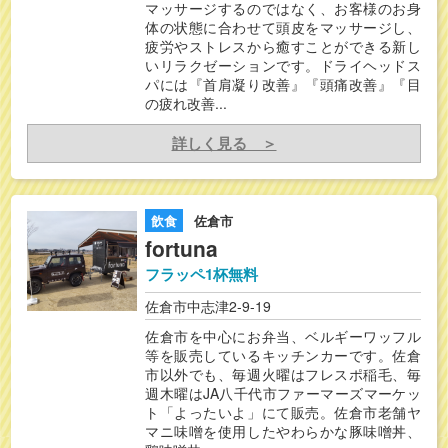
マッサージするのではなく、お客様のお身
体の状態に合わせて頭皮をマッサージし、
疲労やストレスから癒すことができる新し
いリラクゼーションです。ドライヘッドス
パには『首肩凝り改善』『頭痛改善』『目
の疲れ改善...
詳しく見る ＞
飲食
佐倉市
fortuna
フラッペ1杯無料
佐倉市中志津2-9-19
佐倉市を中心にお弁当、ベルギーワッフル
等を販売しているキッチンカーです。佐倉
市以外でも、毎週火曜はフレスポ稲毛、毎
週木曜はJA八千代市ファーマーズマーケッ
ト「よったいよ」にて販売。佐倉市老舗ヤ
マニ味噌を使用したやわらかな豚味噌丼、