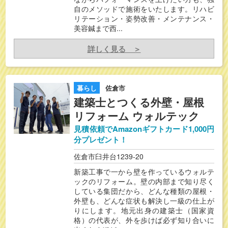
自のメソッドで施術をいたします。リハビ
リテーション・姿勢改善・メンテナンス・
美容鍼まで西...
詳しく見る ＞
暮らし
佐倉市
建築士とつくる外壁・屋根
リフォーム ウォルテック
見積依頼でAmazonギフトカード1,000円
分プレゼント！
佐倉市臼井台1239-20
新築工事で一から壁を作っているウォルテ
ックのリフォーム。壁の内部まで知り尽く
している集団だから、どんな種類の屋根・
外壁も、どんな症状も解決し一級の仕上が
りにします。地元出身の建築士（国家資
格）の代表が、外を歩けば必ず知り合いに