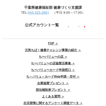
千葉県健康福祉部 健康づくり支援課
TEL:
043-223-2661
（平日 9:00～17:00）
公式アカウント一覧
TOP ＞
元気ちば！健康チャレンジ事業の紹介 ＞
ち〜バリュ〜の店 ＞
ち〜バリュ〜の店協賛店募集 ＞
ち〜バリュ〜カード申請窓口 ＞
ち～バリュ～カードWeb申請・交付 ＞
企業協賛プレゼント ＞
宿泊補助券プレゼント ＞
よくある質問 ＞
生活習慣に関するアンケート調査データ ＞