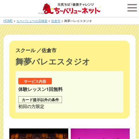
tog
nav
HOME
>
ち〜バリュ〜の店検索
>
佐倉市
>
舞夢バレエスタジオ
スクール
／
佐倉市
舞夢バレエスタジオ
サービス内容
体験レッスン1回無料
カード提示以外の条件
初回の方限定