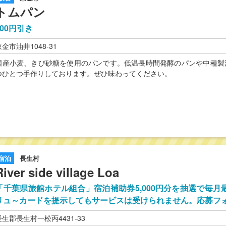
トムパン
100円引き
東金市油井1048-31
国産小麦、きび砂糖を使用のパンです。低温長時間発酵のパンや中種製
つひとつ手作りしております。ぜひ味わってください。
宿泊
長生村
River side village Loa
「千葉県旅館ホテル組合」宿泊補助券5,000円分を抽選で毎月
リュ～カードを提示してもサービスは受けられません。応募フ
長生郡長生村一松丙4431-33