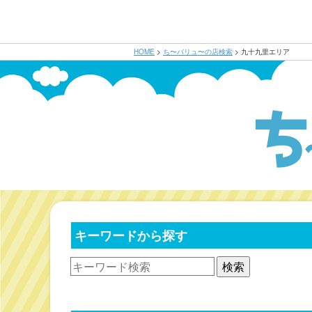
HOME
>
ち〜バリュ〜の店検索
>
九十九里エリア
キーワードから探す
検索