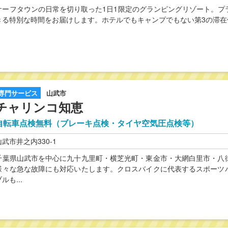
サーフタウンの日常を切り取った1日1限定のグランピングリゾート。プ
きる特別な時間をお届けします。ホテルでもキャンプでもない第3の滞
専門サービス
山武市
チャリンコ知恵
自転車点検無料（ブレーキ点検・タイヤ空気圧点検等）
山武市井之内330-1
千葉県山武市を中心に九十九里町・横芝光町・東金市・大網白里市・八
様々な急な故障にも対応いたします。クロスバイクに代表するスポーツ
ルも...