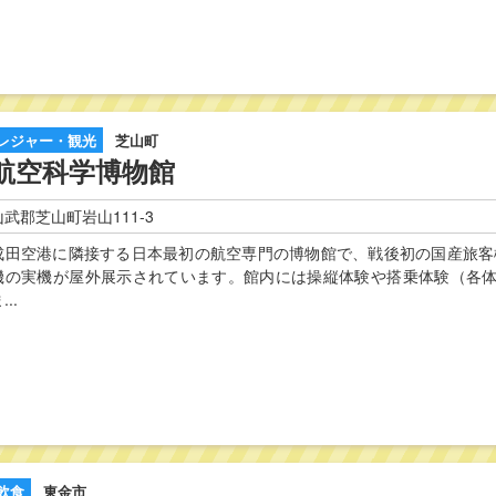
レジャー・観光
芝山町
航空科学博物館
山武郡芝山町岩山111-3
成田空港に隣接する日本最初の航空専門の博物館で、戦後初の国産旅客機と
機の実機が屋外展示されています。館内には操縦体験や搭乗体験（各
...
飲食
東金市