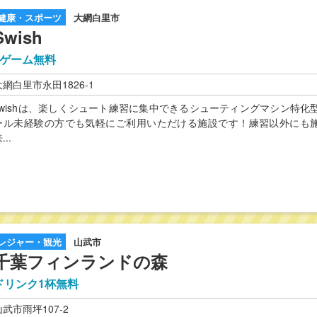
健康・スポーツ
大網白里市
Swish
1ゲーム無料
大網白里市永田1826-1
swishは、楽しくシュート練習に集中できるシューティングマシン特
ール未経験の方でも気軽にご利用いただける施設です！練習以外にも施
...
レジャー・観光
山武市
千葉フィンランドの森
ドリンク1杯無料
山武市雨坪107-2