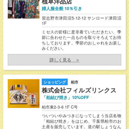
植草洋品店
婦人服全般 10％引き
習志野市津田沼5-12-12 サンロード津田沼
1F
ミセスの皆様に是非着ていただきたい、季
節に合わせた一点ものを取りそろえてお待
ちしております。季節のおしゃれをお楽し
みください。
詳しく見る ＞
ショッピング
柏市
株式会社フィルズリンクス
「柏結び焼き」10%OFF
柏市東2-3-6 1F C号
ついついやみつきになってしまう当店名物
「柏結び焼き」をはじめ、千葉県柏市のお
土産を販売しています。道の駅しょうなん