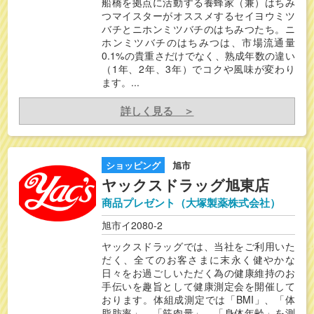
船橋を拠点に活動する養蜂家（兼）はちみ
つマイスターがオススメするセイヨウミツ
バチとニホンミツバチのはちみつたち。ニ
ホンミツバチのはちみつは、市場流通量
0.1%の貴重さだけでなく、熟成年数の違い
（1年、2年、3年）でコクや風味が変わり
ます。...
詳しく見る ＞
ショッピング
旭市
ヤックスドラッグ旭東店
商品プレゼント（大塚製薬株式会社）
旭市イ2080-2
ヤックスドラッグでは、当社をご利用いた
だく、全てのお客さまに末永く健やかな
日々をお過ごしいただく為の健康維持のお
手伝いを趣旨として健康測定会を開催して
おります。体組成測定では「BMI」、「体
脂肪率」、「筋肉量」、「身体年齢」を測