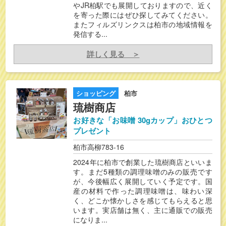
やJR柏駅でも展開しておりますので、近く
を寄った際にはぜひ探してみてください。
またフィルズリンクスは柏市の地域情報を
発信する...
詳しく見る ＞
ショッピング
柏市
琉樹商店
お好きな「お味噌 30gカップ」おひとつ
プレゼント
柏市高柳783-16
2024年に柏市で創業した琉樹商店といいま
す。まだ5種類の調理味噌のみの販売です
が、今後幅広く展開していく予定です。国
産の材料で作った調理味噌は、味わい深
く、どこか懐かしさを感じてもらえると思
います。実店舗は無く、主に通販での販売
になりま...