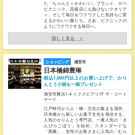
た「ちゃんと＋かわいい」ブランド、ロペ
ピクニック。高級店にも負けないクオリテ
ィ、そして毎日をワクワクした気持ちに変
えるかわいい服たち。さあ、ピクニックの
ようにワクワクする毎日へ。
詳しく見る ＞
ショッピング
浦安市
日本橋錦豊琳
税込1,000円以上のお買い上げで、かり
んとう小袋を一袋プレゼント
浦安市舞浜1-4 イクスピアリ1F ザ・コート
ヤード
江戸時代から人・物・文化の集まる場所、
日本橋から新しいお菓子文化を発信する、
人気のかりんとう専門店。一番人気の「き
んぴらごぼう」を始め、スタンダードな
「黒糖」、女性のお客さまに人気の「むら