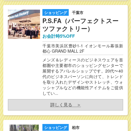
ショッピング
千葉市
P.S.FA（パーフェクトスー
ツファクトリー）
お会計時5%OFF
千葉市美浜区豊砂1-1 イオンモール幕張新
都心 GRAND MALL 2F
メンズ＆レディースのビジネスウェアを首
都圏や主要都市のショッピングセンターで
展開するアパレルショップです。20代〜40
代のビジネスパーソンに向けて、トレンド
を取り入れたデザインやストレッチ、ウォ
ッシャブルなどの機能性アイテムをご提供
してい...
詳しく見る ＞
ショッピング
柏市