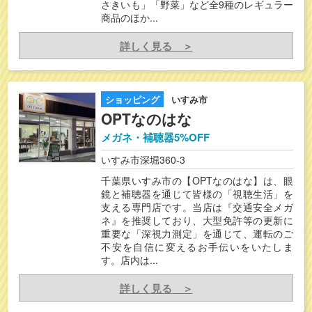
さきいも」「野菜」など全9種のレギュラー
商品のほか...
詳しく見る ＞
ショッピング
いすみ市
OPTなのはな
メガネ・補聴器5%OFF
いすみ市深堀360-3
千葉県いすみ市の【OPTなのはな】は、眼
鏡と補聴器を通じて皆様の「視聴生活」を
支える専門店です。当店は『交通安全メガ
ネ』を推奨しており、大型免許等の更新に
重要な「深視力測定」を通じて、運転のご
不安を自信に変えるお手伝いをいたしま
す。店内は...
詳しく見る ＞