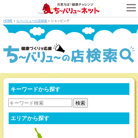
tog
nav
HOME
>
ち〜バリュ〜の店検索
>
ショッピング
キーワードから探す
検索
エリアから探す