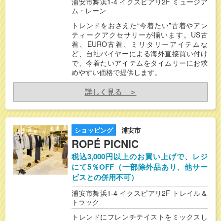
浦安市舞浜1-4 イクスピアリ2F ミュージア
ム・レーン
トレンドをおさえた“今着たい”古着やアン
ティークアクセサリーが揃います。US古
着、EURO古着、ミリタリーアイテムな
ど、自社バイヤーによる海外直接買い付け
で、今着たいアイテムをタイムリーにお求
めやすい価格で提供します。
詳しく見る ＞
ショッピング
浦安市
ROPÉ PICNIC
税込3,000円以上のお買い上げで、レジ
にて5％OFF（一部除外品あり、他サー
ビスとの併用不可）
浦安市舞浜1-4 イクスピアリ2F トレイル＆
トラック
トレンドにフレンチテイストをミックスし